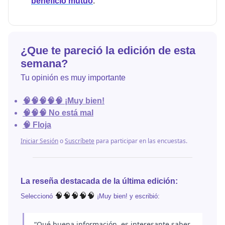
beneficio mutuo
.
¿Que te pareció la edición de esta
semana?
Tu opinión es muy importante
🧠🧠🧠🧠🧠 ¡Muy bien!
🧠🧠🧠 No está mal
🧠 Floja
Iniciar Sesión
o
Suscríbete
para participar en las encuestas.
La reseña destacada de la última edición:
🧠🧠🧠🧠🧠
Seleccionó
¡Muy bien! y escribió:
“Qué buena información, es interesante saber