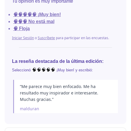
Tu opinión es muy importante
🧠🧠🧠🧠🧠 ¡Muy bien!
🧠🧠🧠 No está mal
🧠 Floja
Iniciar Sesión
o
Suscríbete
para participar en las encuestas.
La reseña destacada de la última edición:
🧠🧠🧠🧠🧠
Seleccionó
¡Muy bien! y escribió:
“Me parece muy bien enfocado. Me ha
resultado muy inspirador e interesante.
Muchas gracias.”
malduran