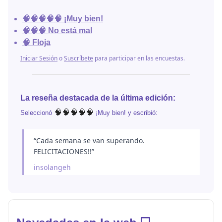
🧠🧠🧠🧠🧠 ¡Muy bien!
🧠🧠🧠 No está mal
🧠 Floja
Iniciar Sesión
o
Suscríbete
para participar en las encuestas.
La reseña destacada de la última edición:
🧠🧠🧠🧠🧠
Seleccionó
¡Muy bien! y escribió:
“Cada semana se van superando.
FELICITACIONES!!”
insolangeh